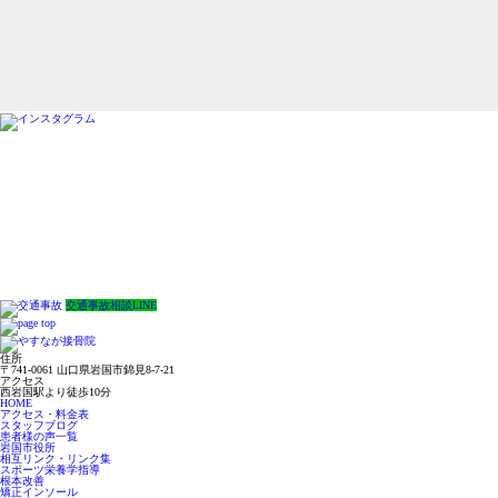
交通事故相談LINE
住所
〒741-0061 山口県岩国市錦見8-7-21
アクセス
西岩国駅より徒歩10分
HOME
アクセス・料金表
スタッフブログ
患者様の声一覧
岩国市役所
相互リンク・リンク集
スポーツ栄養学指導
根本改善
矯正インソール