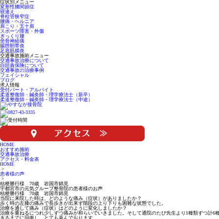
症状別メニュー
変形性膝関節症
寝違え
脊柱管狭窄症
腰痛・ヘルニア
肩こり・五十肩
スポーツ障害・外傷
ぎっくり腰
坐骨神経痛
腸脛靭帯炎
足底筋膜炎
交通事故施術メニュー
交通事故治療について
自賠責保険について
交通事故の治療事例
フェイシャル
ブログ
求人情報
受付パート・アルバイト
柔道整復師・鍼灸師・理学療法士（新卒）
柔道整復師・鍼灸師・理学療法士（中途）
HOME
おすすめ施術
交通事故治療
アクセス・料金表
HOME
>
患者様の声
>
桔梗勝行様 70歳 岩国市錦見
宇都宮市の元気グループ整骨院の患者様のお声
桔梗勝行様 70歳 岩国市錦見
当院に来院した時は、どのような痛み（症状）がありましたか？
歩く時の左膝の痛みで長歩きが出来ず階段の上り下りも困難な状態でした。
治療を通して痛み（症状）はどのように変化しましたか？
治療を重ねるにつれ少しずつ痛みが和らいでいきました。そして通院のたび先生より1種類ずつ計6
きるまでに回復し、とても喜んでおります。