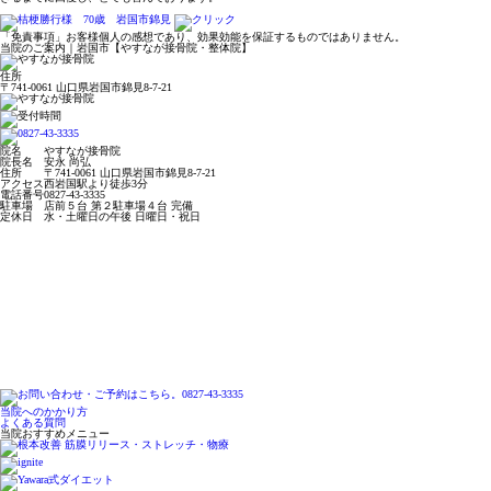
「免責事項」お客様個人の感想であり、効果効能を保証するものではありません。
当院のご案内｜岩国市【やすなが接骨院・整体院】
住所
〒741-0061 山口県岩国市錦見8-7-21
院名
やすなが接骨院
院長名
安永 尚弘
住所
〒741-0061 山口県岩国市錦見8-7-21
アクセス
西岩国駅より徒歩3分
電話番号
0827-43-3335
駐車場
店前５台 第２駐車場４台 完備
定休日
水・土曜日の午後 日曜日・祝日
当院へのかかり方
よくある質問
当院おすすめメニュー