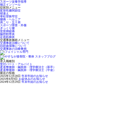
スポーツ栄養学指導
矯正インソール
症状別メニュー
変形性膝関節症
寝違え
脊柱管狭窄症
腰痛・ヘルニア
肩こり・五十肩
スポーツ障害・外傷
ぎっくり腰
坐骨神経痛
腸脛靭帯炎
足底筋膜炎
交通事故施術メニュー
交通事故治療について
自賠責保険について
交通事故の治療事例
求人職種別
受付パート・アルバイト
柔道整復師・鍼灸師・理学療法士（新卒）
柔道整復師・鍼灸師・理学療法士（中途）
最近の投稿
2025年12月28日
年末年始のお知らせ
2025年8月9日
お盆休みのお知らせ
2024年12月29日
年末年始のお知らせ