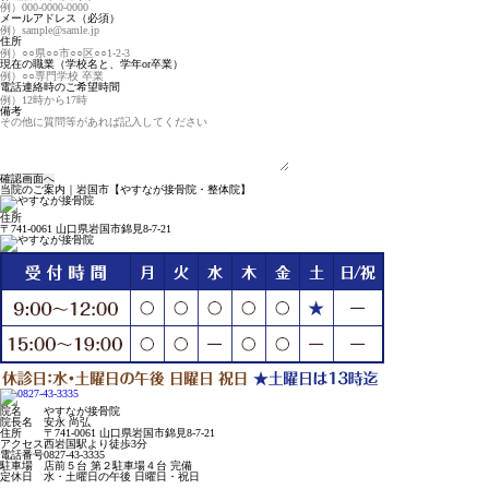
メールアドレス（必須）
住所
現在の職業（学校名と、学年or卒業）
電話連絡時のご希望時間
備考
当院のご案内｜岩国市【やすなが接骨院・整体院】
住所
〒741-0061 山口県岩国市錦見8-7-21
院名
やすなが接骨院
院長名
安永 尚弘
住所
〒741-0061 山口県岩国市錦見8-7-21
アクセス
西岩国駅より徒歩3分
電話番号
0827-43-3335
駐車場
店前５台 第２駐車場４台 完備
定休日
水・土曜日の午後 日曜日・祝日