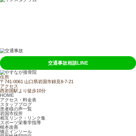
交通事故相談LINE
住所
〒741-0061 山口県岩国市錦見8-7-21
アクセス
西岩国駅より徒歩10分
HOME
アクセス・料金表
スタッフブログ
患者様の声一覧
岩国市役所
相互リンク・リンク集
スポーツ栄養学指導
根本改善
矯正インソール