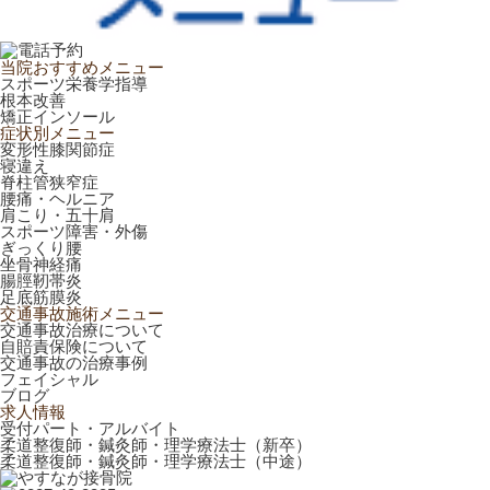
当院おすすめメニュー
スポーツ栄養学指導
根本改善
矯正インソール
症状別メニュー
変形性膝関節症
寝違え
脊柱管狭窄症
腰痛・ヘルニア
肩こり・五十肩
スポーツ障害・外傷
ぎっくり腰
坐骨神経痛
腸脛靭帯炎
足底筋膜炎
交通事故施術メニュー
交通事故治療について
自賠責保険について
交通事故の治療事例
フェイシャル
ブログ
求人情報
受付パート・アルバイト
柔道整復師・鍼灸師・理学療法士（新卒）
柔道整復師・鍼灸師・理学療法士（中途）