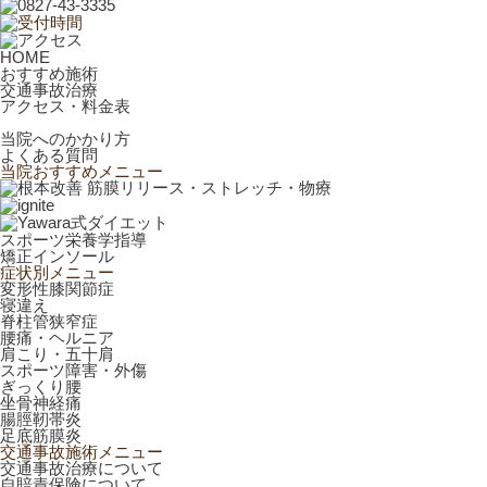
HOME
おすすめ施術
交通事故治療
アクセス・料金表
当院へのかかり方
よくある質問
当院おすすめメニュー
スポーツ栄養学指導
矯正インソール
症状別メニュー
変形性膝関節症
寝違え
脊柱管狭窄症
腰痛・ヘルニア
肩こり・五十肩
スポーツ障害・外傷
ぎっくり腰
坐骨神経痛
腸脛靭帯炎
足底筋膜炎
交通事故施術メニュー
交通事故治療について
自賠責保険について