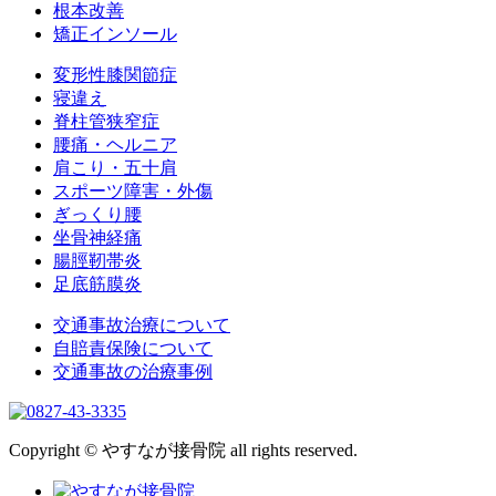
根本改善
矯正インソール
変形性膝関節症
寝違え
脊柱管狭窄症
腰痛・ヘルニア
肩こり・五十肩
スポーツ障害・外傷
ぎっくり腰
坐骨神経痛
腸脛靭帯炎
足底筋膜炎
交通事故治療について
自賠責保険について
交通事故の治療事例
Copyright © やすなが接骨院 all rights reserved.