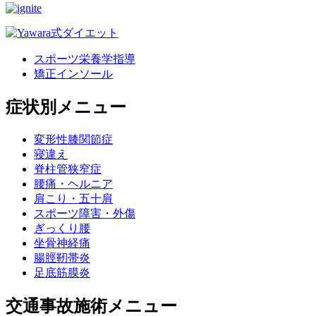
スポーツ栄養学指導
矯正インソール
症状別メニュー
変形性膝関節症
寝違え
脊柱管狭窄症
腰痛・ヘルニア
肩こり・五十肩
スポーツ障害・外傷
ぎっくり腰
坐骨神経痛
腸脛靭帯炎
足底筋膜炎
交通事故施術メニュー