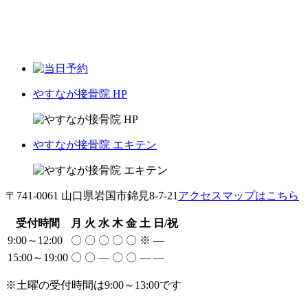
やすなが接骨院 HP
やすなが接骨院 エキテン
〒741-0061 山口県岩国市錦見8-7-21
アクセスマップはこちら
受付時間
月
火
水
木
金
土
日/祝
9:00～12:00
〇
〇
〇
〇
〇
※
―
15:00～19:00
〇
〇
―
〇
〇
―
―
※土曜の受付時間は9:00～13:00です