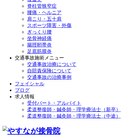
脊柱管狭窄症
腰痛・ヘルニア
肩こり・五十肩
スポーツ障害・外傷
ぎっくり腰
坐骨神経痛
腸脛靭帯炎
足底筋膜炎
交通事故施術メニュー
交通事故治療について
自賠責保険について
交通事故の治療事例
フェイシャル
ブログ
求人情報
受付パート・アルバイト
柔道整復師・鍼灸師・理学療法士（新卒）
柔道整復師・鍼灸師・理学療法士（中途）