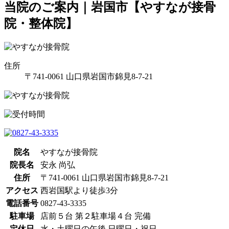
当院のご案内｜岩国市【やすなが接骨
院・整体院】
住所
〒741-0061 山口県岩国市錦見8-7-21
院名
やすなが接骨院
院長名
安永 尚弘
住所
〒741-0061 山口県岩国市錦見8-7-21
アクセス
西岩国駅より徒歩3分
電話番号
0827-43-3335
駐車場
店前５台 第２駐車場４台 完備
定休日
水・土曜日の午後 日曜日・祝日